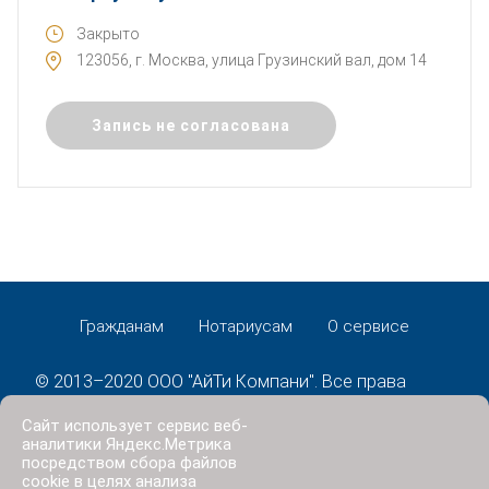
Закрыто
123056, г. Москва, улица Грузинский вал, дом 14
Запись не согласована
Гражданам
Нотариусам
О сервисе
© 2013–2020 ООО "АйТи Компани". Все права
защищены.
Сайт использует сервис веб-
Политика конфиденциальности
аналитики Яндекс.Метрика
посредством сбора файлов
cookie в целях анализа