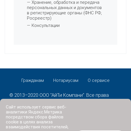
— Хранение, обработка и передача
персональных данных и документов
в регистрирующие органы (ФНС РФ,
Росреестр)
— Консультации
Гражданам
Нотариусам
О сервисе
© 2013–2020 ООО "АйТи Компани". Все права
защищены.
Сайт использует сервис веб-
Политика конфиденциальности
аналитики Яндекс.Метрика
посредством сбора файлов
cookie в целях анализа
взаимодействия посетителей,
Онлайн-сервис записи на прием к нотариусам: