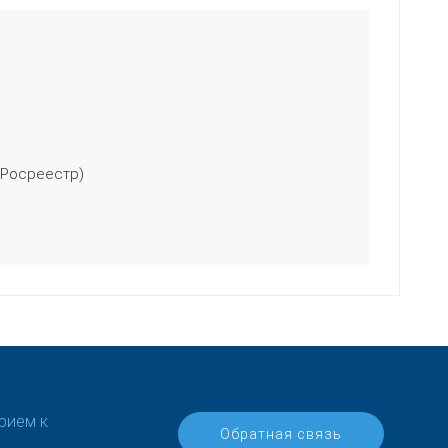
 Росреестр)
рием к
Обратная связь