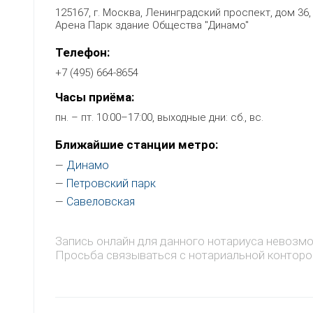
125167, г. Москва, Ленинградский проспект, дом 36,
Арена Парк здание Общества "Динамо"
Телефон:
+7 (495) 664-8654
Часы приёма:
пн. – пт. 10:00–17:00, выходные дни: сб., вс.
Ближайшие станции метро:
Динамо
—
Петровский парк
—
Савеловская
—
Запись онлайн для данного нотариуса невозм
Просьба связываться с нотариальной конторо