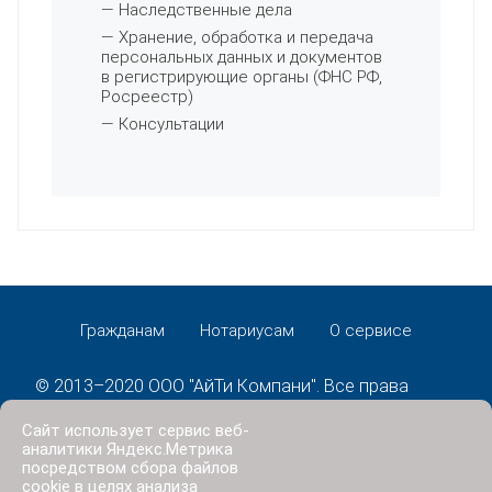
— Наследственные дела
— Хранение, обработка и передача
персональных данных и документов
в регистрирующие органы (ФНС РФ,
Росреестр)
— Консультации
Гражданам
Нотариусам
О сервисе
© 2013–2020 ООО "АйТи Компани". Все права
защищены.
Сайт использует сервис веб-
Политика конфиденциальности
аналитики Яндекс.Метрика
посредством сбора файлов
cookie в целях анализа