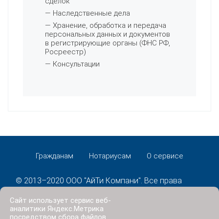
сделок
— Наследственные дела
— Хранение, обработка и передача
персональных данных и документов
в регистрирующие органы (ФНС РФ,
Росреестр)
— Консультации
Гражданам
Нотариусам
О сервисе
© 2013–2020 ООО "АйТи Компани". Все права
защищены.
Сайт использует сервис веб-
Политика конфиденциальности
аналитики Яндекс.Метрика
посредством сбора файлов