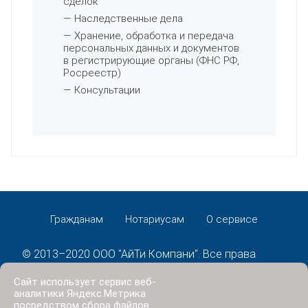
сделок
— Наследственные дела
— Хранение, обработка и передача
персональных данных и документов
в регистрирующие органы (ФНС РФ,
Росреестр)
— Консультации
Гражданам
Нотариусам
О сервисе
© 2013–2020 ООО "АйТи Компани". Все права
защищены.
Сайт использует сервис веб-
Политика конфиденциальности
аналитики Яндекс.Метрика
посредством сбора файлов