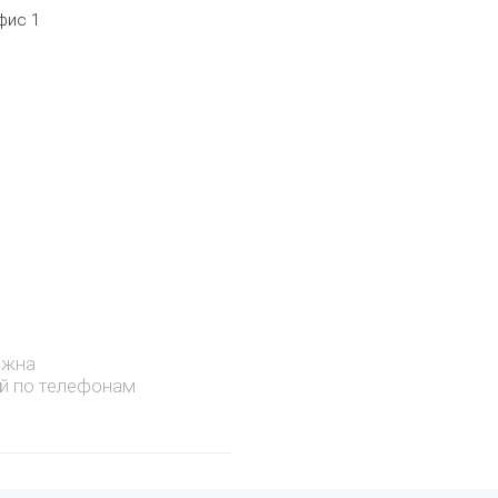
фис 1
ожна
й по телефонам