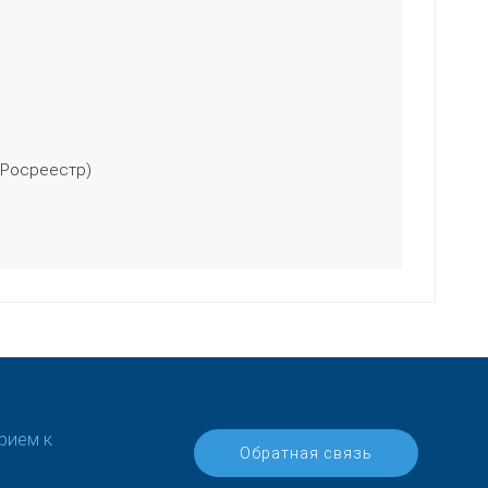
 Росреестр)
рием к
Обратная связь