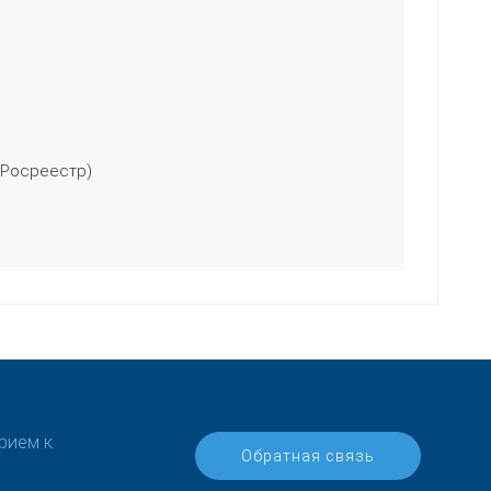
 Росреестр)
рием к
Обратная связь