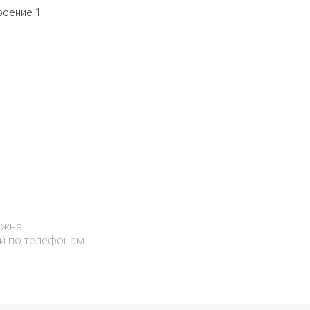
троение 1
ожна
й по телефонам