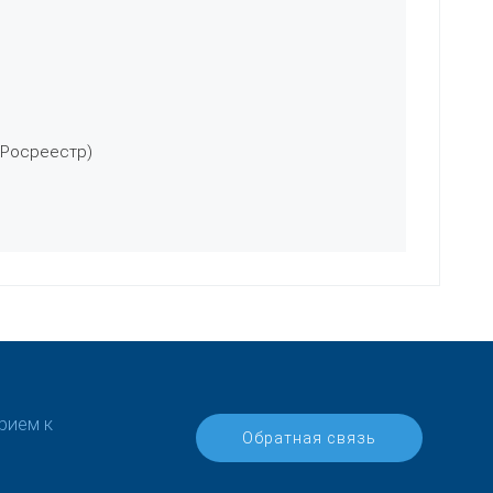
 Росреестр)
рием к
Обратная связь