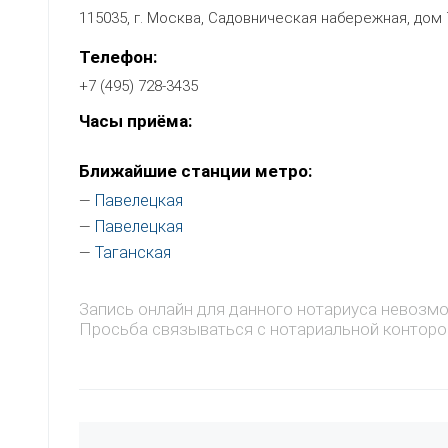
115035, г. Москва, Садовническая набережная, дом 
Телефон:
+7 (495) 728-3435
Часы приёма:
Ближайшие станции метро:
Павелецкая
—
Павелецкая
—
Таганская
—
Запись онлайн для данного нотариуса невозм
Просьба связываться с нотариальной конторо