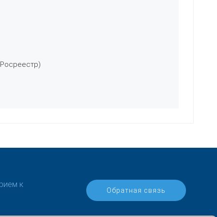
 Росреестр)
рием к
Обратная связь