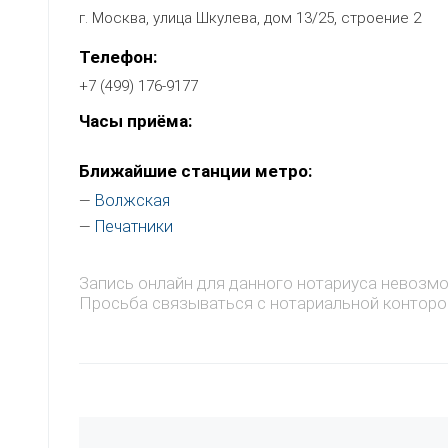
г. Москва, улица Шкулева, дом 13/25, строение 2
Телефон:
+7 (499) 176-9177
Часы приёма:
Ближайшие станции метро:
Волжская
—
Печатники
—
Запись онлайн для данного нотариуса невозм
Просьба связываться с нотариальной конторо