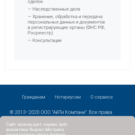
сделок
— Наследственные дела
— Хранение, обработка и передача
персональных данных и документов
в регистрирующие органы (ФНС РФ,
Росреестр)
— Консультации
Гражданам
Нотариусам
О сервисе
© 2013–2020 ООО "АйТи Компани". Все права
защищены.
Сайт использует сервис веб-
Политика конфиденциальности
аналитики Яндекс.Метрика
посредством сбора файлов