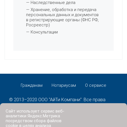
— Наследственные дела
— Хранение, обработка и передача
персональных данных и документов
в регистрирующие органы (ФНС РФ,
Росреестр)
— Консультации
Гражданам
Нотариусам
О сервисе
© 2013–2020 ООО "АйТи Компани". Все права
защищены.
Сайт использует сервис веб-
Политика конфиденциальности
аналитики Яндекс.Метрика
посредством сбора файлов
cookie в целях анализа