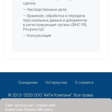
сделок
— Наследственные дела
— Хранение, обработка и передача
персональных данных и документов
в регистрирующие органы (ФНС РФ,
Росреестр)
— Консультации
Гражданам
Нотариусам
О сервисе
© 2013–2020 ООО "АйТи Компани". Все права
защищены.
Сайт использует сервис веб-
Политика конфиденциальности
аналитики Яндекс.Метрика