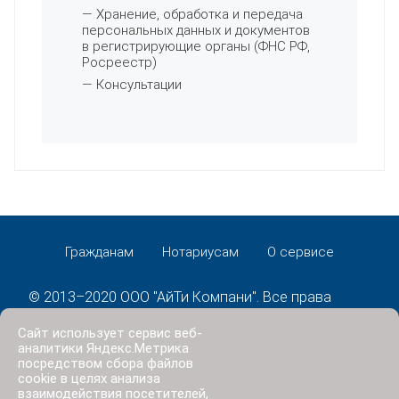
— Хранение, обработка и передача
персональных данных и документов
в регистрирующие органы (ФНС РФ,
Росреестр)
— Консультации
Гражданам
Нотариусам
О сервисе
© 2013–2020 ООО "АйТи Компани". Все права
защищены.
Сайт использует сервис веб-
Политика конфиденциальности
аналитики Яндекс.Метрика
посредством сбора файлов
cookie в целях анализа
взаимодействия посетителей,