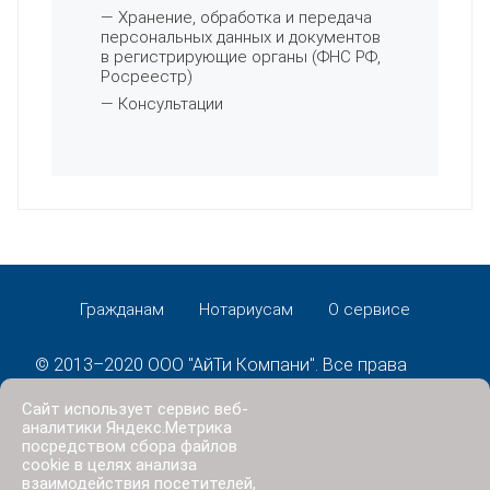
— Хранение, обработка и передача
персональных данных и документов
в регистрирующие органы (ФНС РФ,
Росреестр)
— Консультации
Гражданам
Нотариусам
О сервисе
© 2013–2020 ООО "АйТи Компани". Все права
защищены.
Сайт использует сервис веб-
Политика конфиденциальности
аналитики Яндекс.Метрика
посредством сбора файлов
cookie в целях анализа
взаимодействия посетителей,