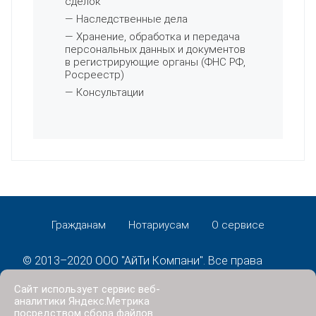
сделок
— Наследственные дела
— Хранение, обработка и передача
персональных данных и документов
в регистрирующие органы (ФНС РФ,
Росреестр)
— Консультации
Гражданам
Нотариусам
О сервисе
© 2013–2020 ООО "АйТи Компани". Все права
защищены.
Сайт использует сервис веб-
Политика конфиденциальности
аналитики Яндекс.Метрика
посредством сбора файлов